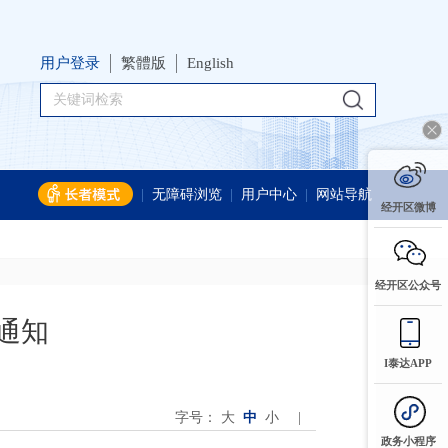
用户登录
繁體版
English
|
无障碍浏览
|
用户中心
|
网站导航
经开区微博
经开区公众号
通知
I泰达APP
字号：
大
中
小
|
政务小程序