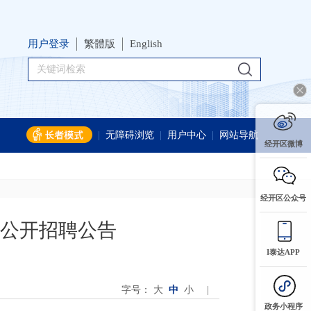
用户登录
繁體版
English
|
无障碍浏览
|
用户中心
|
网站导航
经开区微博
经开区公众号
年公开招聘公告
I泰达APP
字号：
大
中
小
|
政务小程序