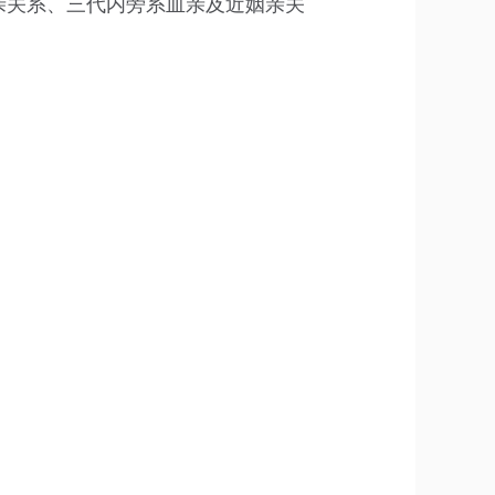
亲关系、三代内旁系血亲及近姻亲关