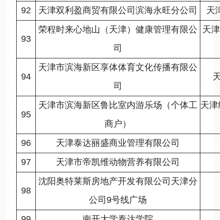
92
天津双利盈商贸有限公司滨海永旺分公司
天
荣程时来心地山（天津）健康管理有限公
天津
93
司
天津市滨海新区享体体育文化传播有限公
94
司
天津市滨海新区鲁比室内游乐场（个体工
天津
95
商户）
96
天津泰达丽盛商业管理有限公司
97
天津市帝凯维动物营养有限公司
沈阳奥特莱斯房地产开发有限公司天津分
98
公司9号线广场
99
南开大学泰达学院