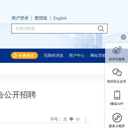
用户登录
繁體版
English
|
无障碍浏览
|
用户中心
|
网站导航
经开区微博
经开区公众号
会公开招聘
I泰达APP
字号：
大
中
小
|
政务小程序