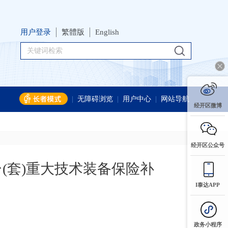
用户登录
繁體版
English
|
无障碍浏览
|
用户中心
|
网站导航
经开区微博
经开区公众号
(套)重大技术装备保险补
I泰达APP
政务小程序