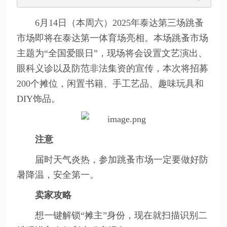
6月14日（本周六）
2025年泰达第三场跳蚤
市场
即将在泰达第一体育场亮相。
本场跳蚤市场
主题为“全国爱眼日”，
现场将会设置
文艺演出、
眼科义诊
以及防范非法集资的宣传，
本次将招募
200个摊位，
闲置书籍、手工艺品、
趣味玩具和
DIY饰品。
注意
届时天气炎热，
参加跳蚤市场
一定要做好防
暑降温，
安全第一。
卖家攻略
想一键解锁“摊主”身份，
现在就扫描识别二