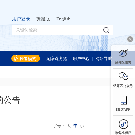
用户登录
繁體版
English
|
无障碍浏览
|
用户中心
|
网站导航
经开区微博
经开区公众号
的公告
I泰达APP
字号：
大
中
小
|
政务小程序