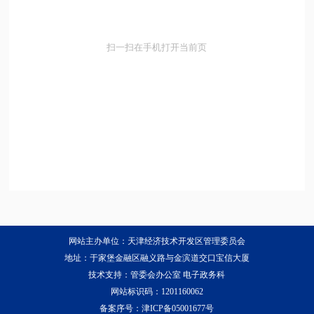
扫一扫在手机打开当前页
网站主办单位：天津经济技术开发区管理委员会
地址：于家堡金融区融义路与金滨道交口宝信大厦
技术支持：管委会办公室 电子政务科
网站标识码：1201160062
备案序号：
津ICP备05001677号