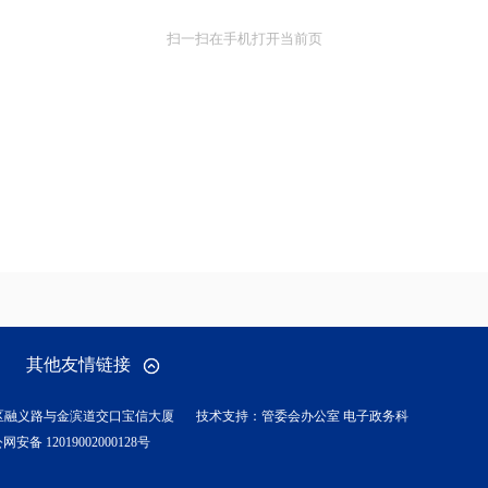
扫一扫在手机打开当前页
其他友情链接
区融义路与金滨道交口宝信大厦
技术支持：管委会办公室 电子政务科
网安备 12019002000128号