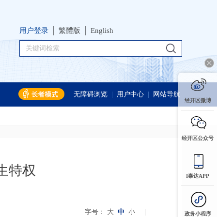
用户登录
繁體版
English
|
无障碍浏览
|
用户中心
|
网站导航
经开区微博
经开区公众号
生特权
I泰达APP
字号：
大
中
小
|
政务小程序