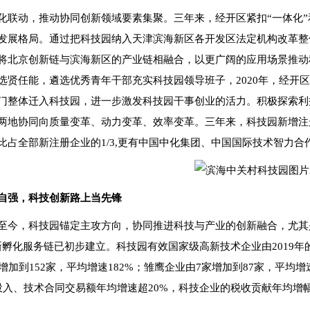
化联动，推动协同创新领域要素集聚。三年来，经开区紧扣“一体化”
发展格局。通过把科技园纳入天津滨海新区各开发区法定机构改革整
将北京创新链与滨海新区的产业链相融合，以更广阔的应用场景推动
选贤任能，遴选优秀青年干部充实科技园领导班子，2020年，经开
门整体迁入科技园，进一步激发科技园干事创业的活力。积极探索利
两地协同向质量变革、动力变革、效率变革。三年来，科技园新增注册
比占全部新注册企业的1/3,更有中国中化集团、中国国际技术智力
自强，科技创新路上当先锋
至今，科技园锚定主攻方向，协同推进科技与产业的创新融合，尤其是
新孵化服务链已初步建立。科技园有效国家级高新技术企业由2019年的
家增加到152家，平均增速182%；雏鹰企业由7家增加到87家，平均
投入、技术合同交易额年均增速超20%，科技企业的税收贡献年均增幅