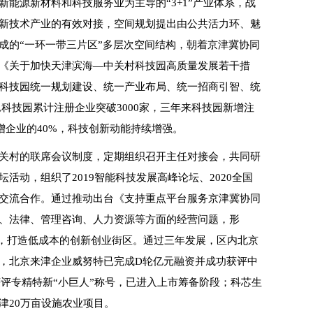
能源新材料和科技服务业为主导的“3+1”产业体系，战
新技术产业的有效对接，空间规划提出由公共活力环、魅
成的“一环一带三片区”多层次空间结构，朝着京津冀协同
《关于加快天津滨海—中关村科技园高质量发展若干措
科技园统一规划建设、统一产业布局、统一招商引智、统
科技园累计注册企业突破3000家，三年来科技园新增注
新增企业的40%，科技创新动能持续增强。
关村的联席会议制度，定期组织召开主任对接会，共同研
动，组织了2019智能科技发展高峰论坛、2020全国
交流合作。通过推动出台《支持重点平台服务京津冀协同
、法律、管理咨询、人力资源等方面的经营问题，形
资源，打造低成本的创新创业街区。通过三年发展，区内北京
，北京来津企业威努特已完成D轮亿元融资并成功获评中
居获评专精特新“小巨人”称号，已进入上市筹备阶段；科芯生
津20万亩设施农业项目。