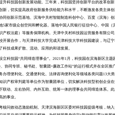
提升科技园创新发展动能。三年来，科技园坚持创新平台的改革创新
创新，切实提高政府创新服务供给能力和水平，不断激发各类主体创
协同创新示范基地、滨海中关村智能制造科创中心、百度（滨海）创
地5家市级众创空间和孵化器。落地中国人民银行征信中心、中国（
识产权法庭）等服务保障机构。天津中关村科技园运营服务有限公司成
校开展合作，与天津科技大学完成天津科技大学科技园建设，与辽宁
了科技成果扩散、流动、应用的和谐发展。
设立科技园“共同缔造理事会”。2021年1月，科技园在滨海新区主
会、协同专班、秘书处、智囊团+廉政工作站”的运行模式并在全区推
务办理便利化、交通便利化、法律咨询便利化等领域各类问题13大类
知识产权审判庭等单位作为智囊团单位，切实解决科技型初创企业在
下联动、左右协同、内外互助、统筹一体的理事会共同缔造体系。此
高的事业。
考核问效动态激励机制。天津滨海新区区委对科技园提级考核，纳入