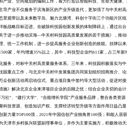
和产业、空间规划的编制工作，着力打造以智能科技、生命大健康、新
主导产业不仅服务于滨海新区的产业升级迭代，更加强了与中关村高
态景观带以及未来数字岛、魅力北塘湾、科创十字街三个功能片区组
样板战略目标迈进。在破除科技园创新发展的体制障碍上，通过出台
关于进一步推动滨海—中关村科技园高质量发展的若干措施》，推动
理、统一工作机制，进一步提高服务企业创新创造的效能。挂牌以来,
1500家，年均增速35%以上，其中，科技型企业约611家，占三年
化服务，对标中关村高质量服务体系。三年来，科技园积极落实与中
技园重点工作，与北京中关村中发展集团共同策划组织招商推介、论坛活
万众创新活动周启动仪式、重点项目集中签约等大型活动，促进对接
措施》解决北京企业来津项目企业的后顾之忧；结合企业关切的会计
研习社”、“建行大学”、“合能增长学院”产业服务品牌，整合各类
聚科技资源、创造知识产权、支撑经济转型升级等方面作用日益凸显
创新力量TOP100强，2021年中国信创产业独角兽100强；和能人
为天津市乡村振兴联盟副理事单位，并作为主要实施方，积极推动天