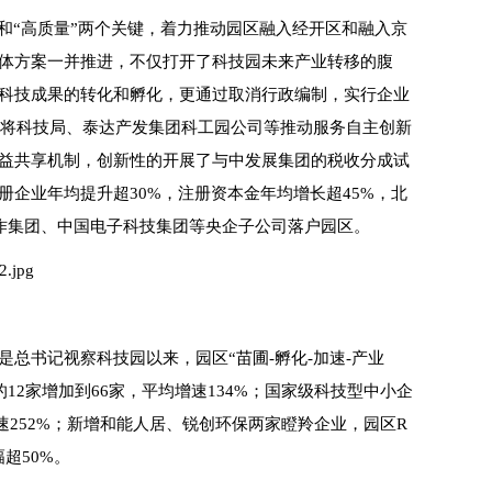
和“高质量”两个关键，着力推动园区融入经开区和融入京
体方案一并推进，不仅打开了科技园未来产业转移的腹
科技成果的转化和孵化，更通过取消行政编制，实行企业
区将科技局、泰达产发集团科工园公司等推动服务自主创新
益共享机制，创新性的开展了与中发展集团的税收分成试
企业年均提升超30%，注册资本金年均增长超45%，北
合作集团、中国电子科技集团等央企子公司落户园区。
总书记视察科技园以来，园区“苗圃-孵化-加速-产业
12家增加到66家，平均增速134%；国家级科技型中小企
增速252%；新增和能人居、锐创环保两家瞪羚企业，园区R
超50%。