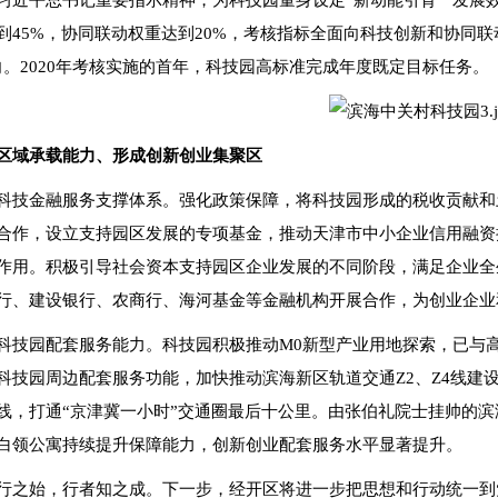
习近平总书记重要指示精神，为科技园量身设定“新动能引育”“发展效
到45%，协同联动权重达到20%，考核指标全面向科技创新和协同
向。2020年考核实施的首年，科技园高标准完成年度既定目标任务。
区域承载能力、形成创新创业集聚区
科技金融服务支撑体系。强化政策保障，将科技园形成的税收贡献和
合作，设立支持园区发展的专项基金，推动天津市中小企业信用融资
作用。积极引导社会资本支持园区企业发展的不同阶段，满足企业全
行、建设银行、农商行、海河基金等金融机构开展合作，为创业企业
科技园配套服务能力。科技园积极推动M0新型产业用地探索，已与
科技园周边配套服务功能，加快推动滨海新区轨道交通Z2、Z4线建
线，打通“京津冀一小时”交通圈最后十公里。由张伯礼院士挂帅的
白领公寓持续提升保障能力，创新创业配套服务水平显著提升。
行之始，行者知之成。下一步，经开区将进一步把思想和行动统一到