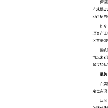
保理
产规模占
业昂扬的
如今
理资产证
区首单QF
据统
情况来看
超过50
最美
在滨
定位实现
从2