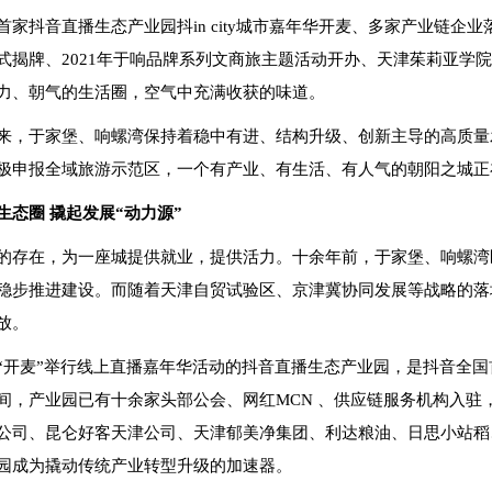
首家抖音直播生态产业园抖in city城市嘉年华开麦、多家产业链
式揭牌、2021年于响品牌系列文商旅主题活动开办、天津茱莉亚学
力、朝气的生活圈，空气中充满收获的味道。
来，于家堡、响螺湾保持着稳中有进、结构升级、创新主导的高质量
极申报全域旅游示范区，一个有产业、有生活、有人气的朝阳之城正
生态圈 撬起发展“动力源”
的存在，为一座城提供就业，提供活力。十余年前，于家堡、响螺湾
稳步推进建设。而随着天津自贸试验区、京津冀协同发展等战略的落
放。
“开麦”举行线上直播嘉年华活动的抖音直播生态产业园，是抖音全国首
间，产业园已有十余家头部公会、网红MCN 、供应链服务机构入驻，
公司、昆仑好客天津公司、天津郁美净集团、利达粮油、日思小站稻
园成为撬动传统产业转型升级的加速器。