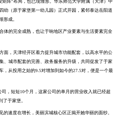
名校矩阵”布局，也已现雏形。华东师范大学附属（天津）中
四幼（原于家堡第一幼儿园）正式开园，紧邻泰达岳阳道
渐形成。
合体的完全成熟，也让于响地区产业要素与生活要素完全
方面，天津经开区着力提升城市功能配套，以高水平的公
集、城市配套的完善、政务服务的升级，共同促发了于家
，从投用之始的9.5对增加到如今的27.5对，便是一个最
公司，短短10个月，这家公司的单月的营业收入就已经超
搬到了于家堡。
可见的速度在增长，美丽滨城核心区正揭开她华丽的面纱。