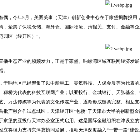
有偶，今年5月，美图美事（天津）创新创业中心在于家堡揭牌投用
策，聚集了保税仓储、海外仓、国际物流、清报关、支付、金融等企
范园区（经开区）”。
直播生态产业的频频发力，正是于家堡、响螺湾区域互联网经济发展
措。
，于响地区已经聚集了以中船重工、零氪科技、人保金服等为代表的
、狮桥为代表的科技互联网产业；以亚投行、金城银行、天弘基金、
艺、万达传媒等为代表的文化传媒产业，逐渐形成链条完整、相互支
首批产融合作试点城区，天津经开区“包揽”了天津市大半的创新型金
于家堡的亚投行天津办公室正式启用。这是国际金融组织在津设立的
设立将强力支持京津冀协同发展，推动天津深度融入“一带一路”建设