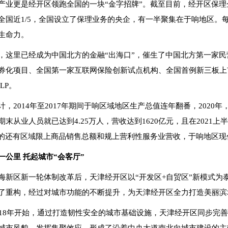
产业更是经开区领跑全国的一块“金字招牌”。截至目前，经开区保理企
全国近1/5，全国设立了保理业务的央企，有一半聚集在于响地区。
生命力。
，这里已经成为中国北方的金融“出海口”，催生了中国北方第一家
券化项目、全国第一家互联网保险创新试点机构、全国首例新三板上
LP。
计，2014年至2017年期间于响区域地区生产总值连年翻番，2020
期末从业人员就已达到4.25万人，营收达到1620亿元，且在2021上
%的还有区域限上商品销售总额和规上营利性服务业营收，于响地区
一公里 托起城市“会客厅”
海新区新一轮体制改革后，天津经开区以“开发区+自贸区”新模式为
了重构，经过对城市功能的不断提升，为天津经开区全力打造美丽滨
018年开始，通过打造韧性安全的城市基础设施，天津经开区同步完