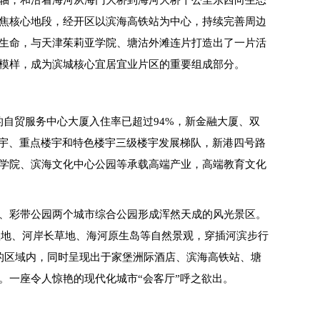
轴，和沿着海河从海门大桥到海河大桥十公里东西向生态
焦核心地段，经开区以滨海高铁站为中心，持续完善周边
生命，与天津茱莉亚学院、塘沽外滩连片打造出了一片活
模样，成为滨城核心宜居宜业片区的重要组成部分。
的自贸服务中心大厦入住率已超过94%，新金融大厦、双
楼宇、重点楼宇和特色楼宇三级楼宇发展梯队，新港四号路
学院、滨海文化中心公园等承载高端产业，高端教育文化
、彩带公园两个城市综合公园形成浑然天成的风光景区。
湿地、河岸长草地、海河原生岛等自然景观，穿插河滨步行
的区域内，同时呈现出于家堡洲际酒店、滨海高铁站、塘
。一座令人惊艳的现代化城市“会客厅”呼之欲出。