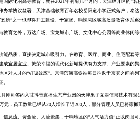
是国际化的高等教育，就在2021年的前几个月内，天津经开区的“
作办学协议签署，天津基础教育百年名校岳阳道小学正式落户，泰达
市五所”之一也即将开工建设。于家堡、响螺湾区域高质量教育体系逐
与教育之外，万达广场、宝龙城市广场、文化中心公园等商业休闲综
。
功能品质，直接决定城市吸引力。在教育、医疗、商业、住宅配套等
建成宜居宜业、繁荣幸福的现代化新城提供有力支撑。产业要素的聚
地区对人才的“虹吸效应”。京津滨海高铁站每日往返于京滨之间的列车
证。
1月刚刚签约入驻抖音直播生态产业园的天津果子互娱信息技术有限
00万元，员工数量已经从20人增长了近200人，部分管理人员已将家
、信息流、资金流、人流聚集，于响地区的“人气活力值”正以肉眼