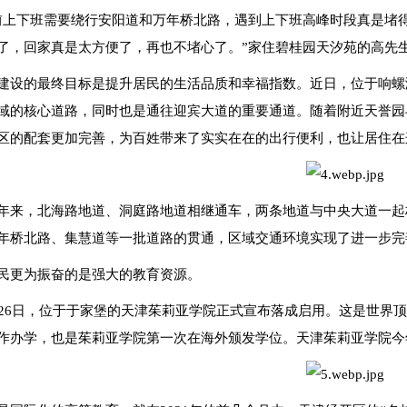
前上下班需要绕行安阳道和万年桥北路，遇到上下班高峰时段真是堵
了，回家真是太方便了，再也不堵心了。”家住碧桂园天汐苑的高先
建设的最终目标是提升居民的生活品质和幸福指数。近日，位于响螺
域的核心道路，同时也是通往迎宾大道的重要通道。随着附近天誉园
区的配套更加完善，为百姓带来了实实在在的出行便利，也让居住在
年来，北海路地道、洞庭路地道相继通车，两条地道与中央大道一起
年桥北路、集慧道等一批道路的贯通，区域交通环境实现了进一步完
民更为振奋的是强大的教育资源。
月26日，位于于家堡的天津茱莉亚学院正式宣布落成启用。这是世界
作办学，也是茱莉亚学院第一次在海外颁发学位。天津茱莉亚学院今年