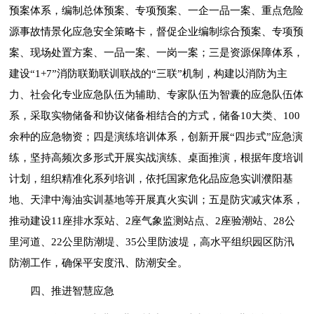
预案体系，编制总体预案、专项预案、一企一品一案、重点危险
源事故情景化应急安全策略卡，督促企业编制综合预案、专项预
案、现场处置方案、一品一案、一岗一案；三是资源保障体系，
建设“1+7”消防联勤联训联战的“三联”机制，构建以消防为主
力、社会化专业应急队伍为辅助、专家队伍为智囊的应急队伍体
系，采取实物储备和协议储备相结合的方式，储备10大类、100
余种的应急物资；四是演练培训体系，创新开展“四步式”应急演
练，坚持高频次多形式开展实战演练、桌面推演，根据年度培训
计划，组织精准化系列培训，依托国家危化品应急实训濮阳基
地、天津中海油实训基地等开展真火实训；五是防灾减灾体系，
推动建设11座排水泵站、2座气象监测站点、2座验潮站、28公
里河道、22公里防潮堤、35公里防波堤，高水平组织园区防汛
防潮工作，确保平安度汛、防潮安全。
四、推进智慧应急