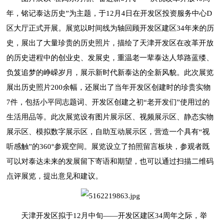
年，铭记泰达历史”为主题，于12月4日在开发区投资服务中心D
区大厅正式开展。展览以时间线为轴回顾开发区建区34年来的历
史，展出了大量珍贵的历史照片，描绘了天津开发区在改革开放
的历史进程中的创业史、发展史，重温老一辈泰达人筚路蓝缕、
负笈追梦的峥嵘岁月，展示新时代新泰达的全新风貌。此次展览
展出历史照片200余幅，还展出了当年开发区创建时的珍贵实物
7件，包括小平同志题词、开发区创建之初“老开发们”使用过的
生活用品等。此次展览设有图片展示区、视频展示区、静态实物
展示区、模拟数字展示区，自助互动展示区，营造一个具有“视
听感触”的360°参观空间。展览设立了拍照留言板块，参观者既
可以对泰达未来的发展留下寄语和期望，也可以通过扫描二维码
点评展览，提出意见和建议。
天津开发区拟于12月中旬——开发区建区34周年之际，举