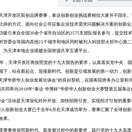
天津开发区双创品牌赛事，泰达创新创业挑战赛相信大家并不陌生。
比拼的方式、面向社会公开征集企业技术需求问题解决方案的创新众包
功吸引来自全国30余个省市自治区的2575支团队报名参与，提交技
村管委会等国内其他15个城市和地区同时被列入科技部火炬中心第
、为天津本地企业搭建全国资源共享互通平台。
18年，天津开发区将按照党的十九大报告的要求，认真落实党中央、
领下，站在新起点、迎接新时代。创新是引领发展的第一动力，创新
国·天津华侨华人创业发展洽谈会”的良好契机，在国务院侨务办公室和天
间共同举办2018年“泰达·华博杯”华侨华人创新创业大赛暨第五届泰
博会”活动是天津深化对外开放、加快招商引资、实现招才引智的重要举
华人创新创业大赛已于去年6月在天津成功举办，赛事汇聚了全球创
效果。
度赛事将按照新时代、新发展过程中的新要求，践行党的十九大高质