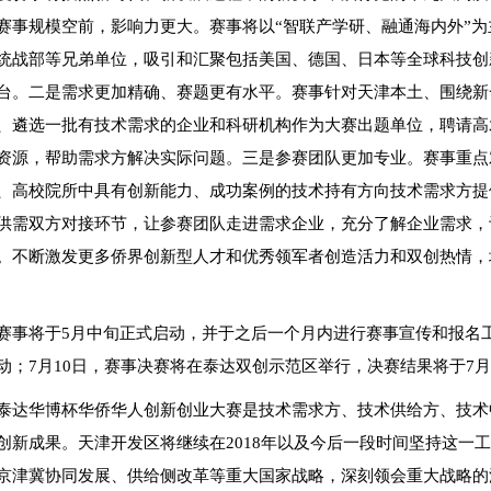
赛事规模空前，影响力更大。赛事将以“智联产学研、融通海内外”
统战部等兄弟单位，吸引和汇聚包括美国、德国、日本等全球科技创
台。二是需求更加精确、赛题更有水平。赛事针对天津本土、围绕新
、遴选一批有技术需求的企业和科研机构作为大赛出题单位，聘请高
资源，帮助需求方解决实际问题。三是参赛团队更加专业。赛事重点
、高校院所中具有创新能力、成功案例的技术持有方向技术需求方提
供需双方对接环节，让参赛团队走进需求企业，充分了解企业需求，
。不断激发更多侨界创新型人才和优秀领军者创造活力和双创热情，
赛事将于5月中旬正式启动，并于之后一个月内进行赛事宣传和报名
动；7月10日，赛事决赛将在泰达双创示范区举行，决赛结果将于7月1
泰达华博杯华侨华人创新创业大赛是技术需求方、技术供给方、技术
创新成果。天津开发区将继续在2018年以及今后一段时间坚持这一
京津冀协同发展、供给侧改革等重大国家战略，深刻领会重大战略的