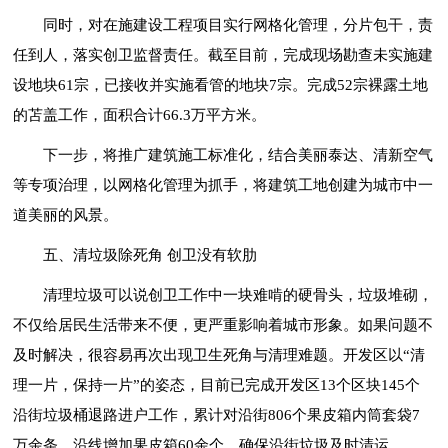
同时，对在施建设工程项目实行网格化管理，分片包干，责
任到人，落实创卫监督责任。截至目前，完成现场勘查未实施建
设地块61宗，已接收并实施看管的地块7宗。完成52宗裸露土地
的苫盖工作，面积合计66.3万平方米。
下一步，将推广建筑施工标准化，结合美丽泰达、清新空气
等专项治理，以网格化管理为抓手，将建筑工地创建为城市中一
道美丽的风景。
五、清垃圾除死角 创卫没有软肋
清理垃圾可以说创卫工作中一块难啃的硬骨头，垃圾堆砌，
不仅给居民生活带来不便，更严重影响着城市形象。如果问题不
及时解决，很容易再次出现卫生死角与清理难题。开发区以“清
理一片，保持一片”的姿态，目前已完成开发区13个区块145个
沿街垃圾桶退路进户工作，累计对沿街806个果皮箱内筒套袋7
万余条。沿线增加果皮箱60余个，确保沿街垃圾及时清运。