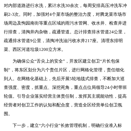
对内部道路进行水洗，累计水洗30余次，每周安排高压冲洗车冲
刷2-3次。同时，加强对4个菜市场的整治力度，对腾龙菜市场市
场周边及恂园南街等重点区域的雨污水管网、收水井、检查井进
行排查，清掏井内杂物，疏通管道。总计排查排水管道24公里，
疏通排水管道9公里，清掏冲洗油污收水井217座。清理东排明
渠、西区河道垃圾1200立方米。
为确保公众“舌尖上的安全”，开发区建立创卫“片长包保
制”，将东区划分为六个责任片区，进行网格化管理，责任细化
到人。在网格化基础上，先后开展5轮地毯式排查，不断加大巡
查强度、密度，抓重点、深挖死角，重点点位局领导24小时带班
轮值。引导企业落实经营主体责任制，发挥其主观能动性，提高
经营者对创卫工作的认知和配合度，营造全区经营单位创卫氛
围。
下一步，建立“六小行业”长效管理机制，明确行业准入标