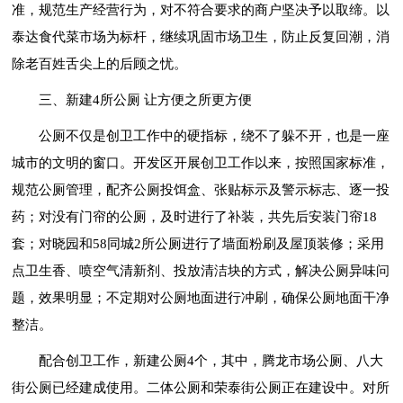
准，规范生产经营行为，对不符合要求的商户坚决予以取缔。以
泰达食代菜市场为标杆，继续巩固市场卫生，防止反复回潮，消
除老百姓舌尖上的后顾之忧。
三、新建4所公厕 让方便之所更方便
公厕不仅是创卫工作中的硬指标，绕不了躲不开，也是一座
城市的文明的窗口。开发区开展创卫工作以来，按照国家标准，
规范公厕管理，配齐公厕投饵盒、张贴标示及警示标志、逐一投
药；对没有门帘的公厕，及时进行了补装，共先后安装门帘18
套；对晓园和58同城2所公厕进行了墙面粉刷及屋顶装修；采用
点卫生香、喷空气清新剂、投放清洁块的方式，解决公厕异味问
题，效果明显；不定期对公厕地面进行冲刷，确保公厕地面干净
整洁。
配合创卫工作，新建公厕4个，其中，腾龙市场公厕、八大
街公厕已经建成使用。二体公厕和荣泰街公厕正在建设中。对所