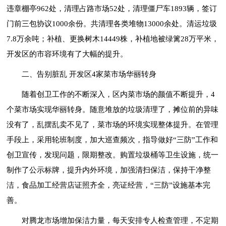
违章棚亭962处，清理占路市场52处，清理僵尸车1893辆，签订
门前三包协议1000余份。共清理各类堆物13000余处。清运垃圾
7.8万余吨；补植、更换树木14449株，补植地被绿篱28万平米，
开发区的市容环境有了大幅的提升。
二、告别脏乱 开发区4家菜市场华丽转身
随着创卫工作的不断深入，区内菜市场的颜值不断提升，4
个菜市场实现华丽转身。随意堆放的垃圾清理了，摊位前的异味
没有了，乱摆乱卖不见了，菜市场的环境实现整体提升。在管理
手段上，采用轮班制度，加大巡查频次，指导做好“三防”工作和
创卫宣传，发现问题，限期整改。购置垃圾桶等卫生设施，统一
制作了公示标牌，提升内外环境，加强清扫保洁，保持干净整
洁，食品加工经营店证照齐全，亮证经营，“三防”设施基本完
善。
对腾龙市场增加保洁力量，每天安排专人检查管理，不定期