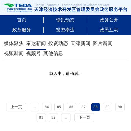
首页
政务公开
资讯动态
政务服务
投资泰达
政民互动
媒体聚焦
泰达新闻
投资动态
天津新闻
图片新闻
视频新闻
视频号
其他信息
载入中，请稍后...
上一页
...
84
85
86
87
88
89
90
91
92
...
下一页