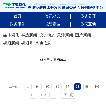
首页
政务公开
资讯动态
政务服务
投资泰达
政民互动
媒体聚焦
泰达新闻
投资动态
天津新闻
图片新闻
视频新闻
视频号
其他信息
载入中，请稍后...
上一页
...
94
95
96
97
98
99
100
101
102
...
下一页