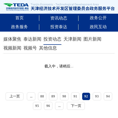
首页
政务公开
资讯动态
政务服务
投资泰达
政民互动
媒体聚焦
泰达新闻
投资动态
天津新闻
图片新闻
视频新闻
视频号
其他信息
载入中，请稍后...
上一页
...
88
89
90
91
92
93
94
95
96
...
下一页