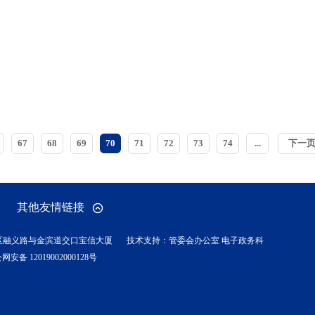
67
68
69
70
71
72
73
74
...
下一
其他友情链接
区融义路与金滨道交口宝信大厦
技术支持：管委会办公室 电子政务科
网安备 12019002000128号