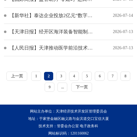
【新华社】泰达企业投放2亿元“数字+算力”特色保理业务
2026-07-14
【天津日报】经开区海洋装备智能制造产业园开工建设
2026-07-13
【人民日报】天津推动医学前沿技术从“实验室”走向“生产线”——医学创新的甘甜果实（健康焦点）
2026-07-13
上一页
1
2
3
4
5
6
7
8
9
...
下一页
网站主办单位：天津经济技术开发区管理委员会
地址：于家堡金融区融义路与金滨道交口宝信大厦
技术支持：管委会办公室 电子政务科
网站标识码：1201160062