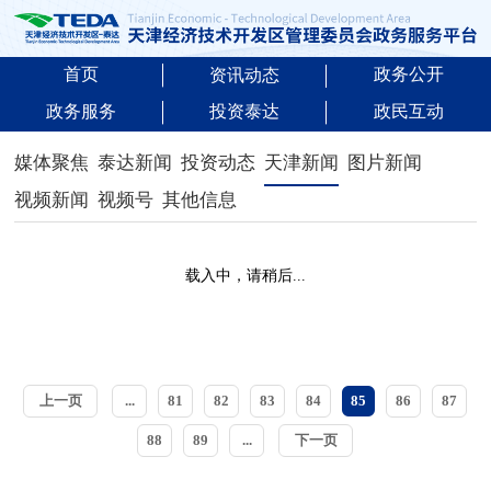
首页
政务公开
资讯动态
政务服务
投资泰达
政民互动
媒体聚焦
泰达新闻
投资动态
天津新闻
图片新闻
视频新闻
视频号
其他信息
载入中，请稍后...
上一页
...
81
82
83
84
85
86
87
88
89
...
下一页