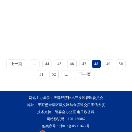
上一页
...
44
45
46
47
48
49
50
51
52
...
下一页
网站主办单位：天津经济技术开发区管理委员会
地址：于家堡金融区融义路与金滨道交口宝信大厦
技术支持：管委会办公室 电子政务科
网站标识码：1201160062
备案序号：
津ICP备05001677号