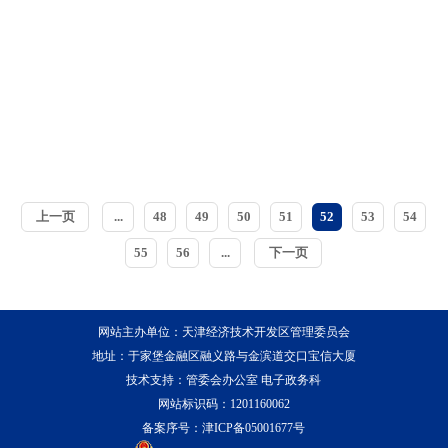
上一页
...
48
49
50
51
52
53
54
55
56
...
下一页
网站主办单位：天津经济技术开发区管理委员会
地址：于家堡金融区融义路与金滨道交口宝信大厦
技术支持：管委会办公室 电子政务科
网站标识码：1201160062
备案序号：
津ICP备05001677号