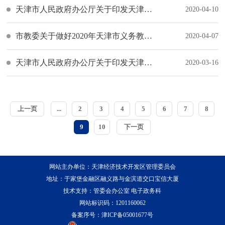
天津市人民政府办公厅关于印发天津市推进义务教育优质均衡发展三年行动方案（2020—2022年）的通知
2020-04-10
市教委关于做好2020年天津市义务教育阶段学校招生入学工作的指导意见
2020-04-07
天津市人民政府办公厅关于印发天津市支持中小微企业和个体工商户克服疫情影响保持健康发展若干措施的通知
2020-03-16
上一页
...
2
3
4
5
6
7
8
9
10
下一页
网站主办单位：天津经济技术开发区管理委员会
地址：于家堡金融区融义路与金滨道交口宝信大厦
技术支持：管委会办公室 电子政务科
网站标识码：1201160062
备案序号：
津ICP备05001677号