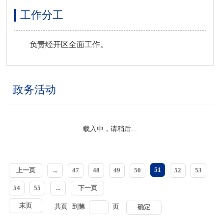
工作分工
负责经开区全面工作。
政务活动
载入中，请稍后...
51
上一页
...
47
48
49
50
52
53
54
55
...
下一页
末页
共
页
到第
页
确定