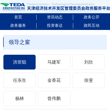
首页
资讯动态
政务公开
政务服务
投资泰达
政民互动
领导之窗
洪世聪
马建军
刘欣
任东生
金香花
徐斐
杨林
曾伟鹏