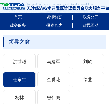
首页
资讯动态
政务公开
政务服务
投资泰达
政民互动
领导之窗
洪世聪
马建军
刘欣
任东生
金香花
徐斐
杨林
曾伟鹏