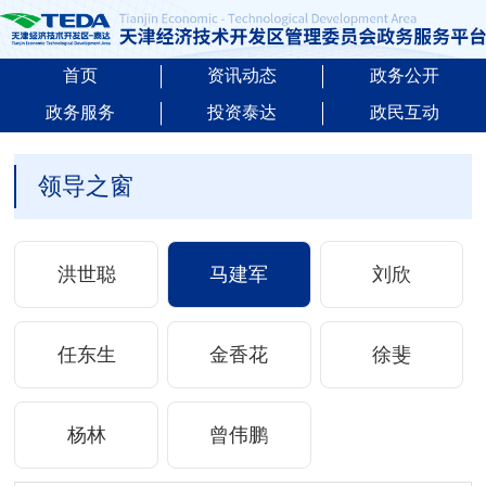
首页
资讯动态
政务公开
政务服务
投资泰达
政民互动
领导之窗
洪世聪
马建军
刘欣
任东生
金香花
徐斐
杨林
曾伟鹏