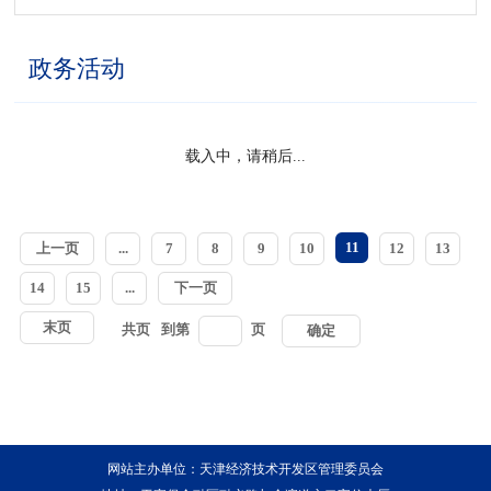
政务活动
载入中，请稍后...
11
上一页
...
7
8
9
10
12
13
14
15
...
下一页
末页
共
页
到第
页
确定
网站主办单位：天津经济技术开发区管理委员会