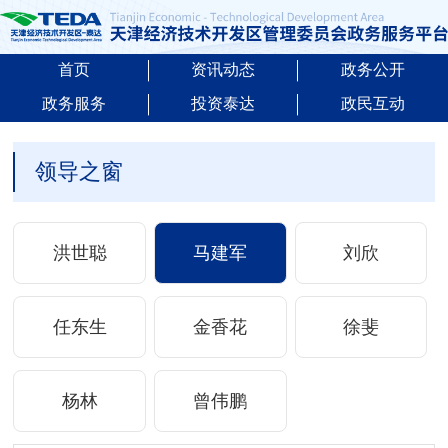
首页
资讯动态
政务公开
政务服务
投资泰达
政民互动
领导之窗
洪世聪
马建军
刘欣
任东生
金香花
徐斐
杨林
曾伟鹏