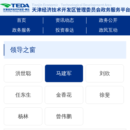
首页
资讯动态
政务公开
政务服务
投资泰达
政民互动
领导之窗
洪世聪
马建军
刘欣
任东生
金香花
徐斐
杨林
曾伟鹏