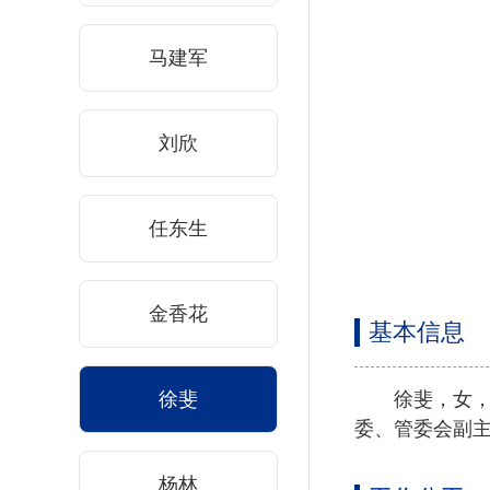
马建军
刘欣
任东生
金香花
基本信息
徐斐
徐斐，女，
委、管委会副
杨林