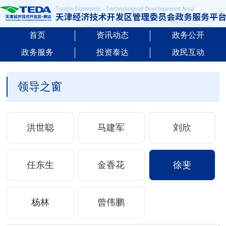
首页
资讯动态
政务公开
政务服务
投资泰达
政民互动
领导之窗
洪世聪
马建军
刘欣
任东生
金香花
徐斐
杨林
曾伟鹏