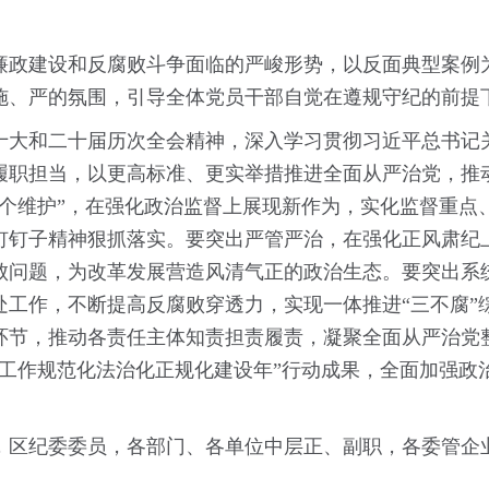
廉政建设和反腐败斗争面临的严峻形势，以反面典型案例
施、严的氛围，引导全体党员干部自觉在遵规守纪的前提
十大和二十届历次全会精神，深入学习贯彻习近平总书记
履职担当，以更高标准、更实举措推进全面从严治党，推动
两个维护”，在强化政治监督上展现新作为，实化监督重点
钉钉子精神狠抓落实。要突出严管严治，在强化正风肃纪上
败问题，为改革发展营造风清气正的政治生态。要突出系
处工作，不断提高反腐败穿透力，实现一体推进“三不腐”
环节，推动各责任主体知责担责履责，凝聚全面从严治党
察工作规范化法治化正规化建设年”行动成果，全面加强政
，区纪委委员，各部门、各单位中层正、副职，各委管企