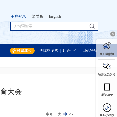
用户登录
繁體版
English
|
无障碍浏览
|
用户中心
|
网站导航
经开区微博
经开区公众号
育大会
I泰达APP
字号：
大
中
小
|
政务小程序