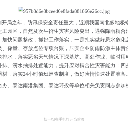
”规划开局之年，防汛保安全责任重大，近期我国南北多地
化工园区，自然及次生衍生灾害风险突出，遇强降雨耦合
，加快问题整改，抓好工作落实，一是扎实做好忌水危化
类、储量、存放点位专项台账，压实企业防雨防渗主体责
块排水，落实恶劣天气情况下深基坑、高处作业、临时用
外排、涝水抽排处置能力，提升应对耦合性灾害能力；四
器材，落实24小时值班巡查制度，做好险情快速处置准备
合办、泰达南港集团、泰达环投等单位相关负责同志参加
扫一扫在手机打开当前页