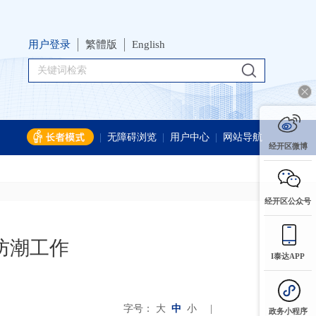
用户登录
繁體版
English
|
无障碍浏览
|
用户中心
|
网站导航
经开区微博
经开区公众号
防潮工作
I泰达APP
字号：
大
中
小
|
政务小程序