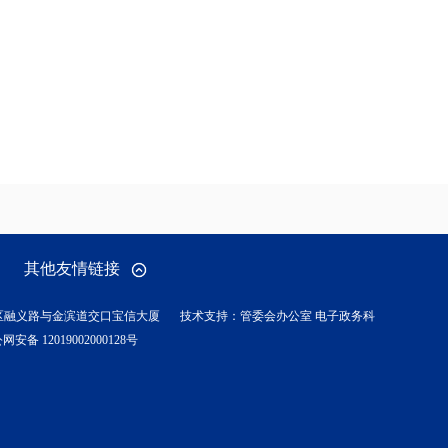
其他友情链接
区融义路与金滨道交口宝信大厦
技术支持：管委会办公室 电子政务科
网安备 12019002000128号