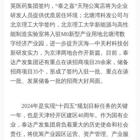
英医药集团签约，“泰之嘉”天翔公寓店将为企业
研发人员提供优质居住环境；北塘湾科发公司与
北京理工大学签约，北京理工大学新能源与高性
能制造实验室将入驻M0新型产业用地北塘湾数
字经济产业园，进一步提升滨海—中关村科技创
新研发实力，为京津两地合作开新篇。目前，泰
达产发集团还有重点在谈招商项目20余家，储备
招商项目35个，形成了签约入驻一批、重点在谈
一批、发展储备一批的招商大好局面。
2024年是实现“十四五”规划目标任务的关键
一年，也是天津经开区建区40周年。作为国有企
业，泰达产发集团肩负着重大的历史使命和社会
责任，将统筹产业园区运营、资产管理、产业服