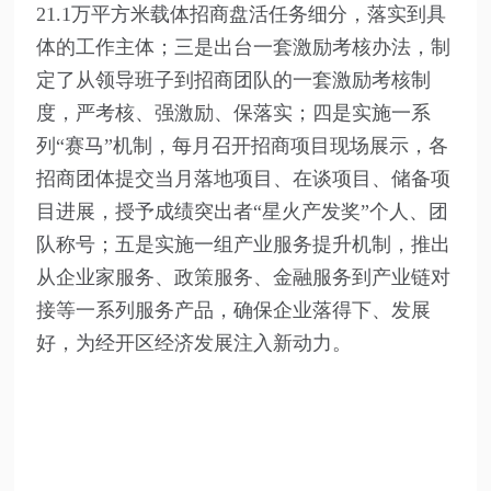
21.1万平方米载体招商盘活任务细分，落实到具
体的工作主体；三是出台一套激励考核办法，制
定了从领导班子到招商团队的一套激励考核制
度，严考核、强激励、保落实；四是实施一系
列“赛马”机制，每月召开招商项目现场展示，各
招商团体提交当月落地项目、在谈项目、储备项
目进展，授予成绩突出者“星火产发奖”个人、团
队称号；五是实施一组产业服务提升机制，推出
从企业家服务、政策服务、金融服务到产业链对
接等一系列服务产品，确保企业落得下、发展
好，为经开区经济发展注入新动力。