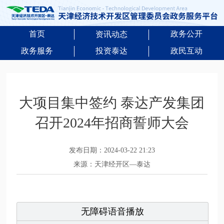
首页
政务公开
资讯动态
政务服务
投资泰达
政民互动
大项目集中签约 泰达产发集团
召开2024年招商誓师大会
发布日期：2024-03-22 21:23
来源：天津经开区—泰达
无障碍语音播放