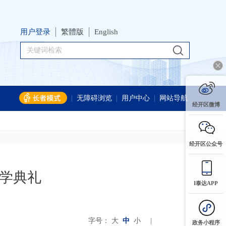
用户登录
繁體版
English
|
无障碍浏览
|
用户中心
|
网站导航
经开区微博
经开区公众号
开学典礼
I泰达APP
字号：
大
中
小
|
政务小程序