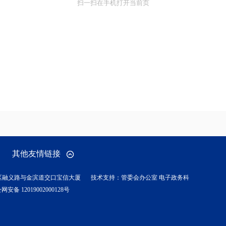
扫一扫在手机打开当前页
其他友情链接
区融义路与金滨道交口宝信大厦
技术支持：管委会办公室 电子政务科
网安备 12019002000128号