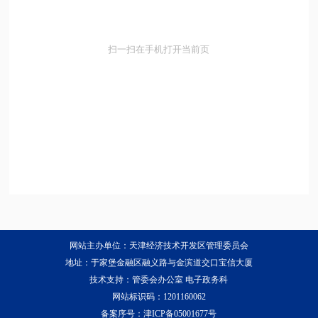
扫一扫在手机打开当前页
网站主办单位：天津经济技术开发区管理委员会
地址：于家堡金融区融义路与金滨道交口宝信大厦
技术支持：管委会办公室 电子政务科
网站标识码：1201160062
备案序号：
津ICP备05001677号