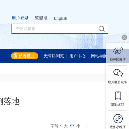
用户登录
繁體版
English
|
无障碍浏览
|
用户中心
|
网站导航
经开区微博
经开区公众号
例落地
I泰达APP
字号：
大
中
小
|
政务小程序