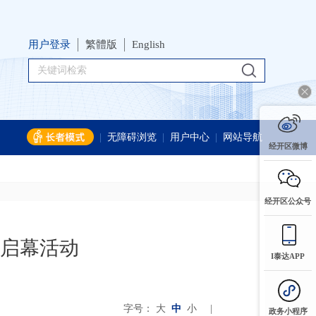
用户登录
繁體版
English
|
无障碍浏览
|
用户中心
|
网站导航
经开区微博
经开区公众号
启幕活动
I泰达APP
字号：
大
中
小
|
政务小程序