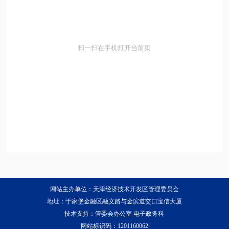
扫一扫在手机打开当前页
网站主办单位：天津经济技术开发区管理委员会
地址：于家堡金融区融义路与金滨道交口宝信大厦
技术支持：管委会办公室 电子政务科
网站标识码：1201160062