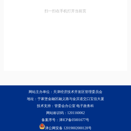
扫一扫在手机打开当前页
网站主办单位：天津经济技术开发区管理委员会
地址：于家堡金融区融义路与金滨道交口宝信大厦
技术支持：管委会办公室 电子政务科
网站标识码：1201160062
备案序号：
津ICP备05001677号
津公网安备 12019002000128号