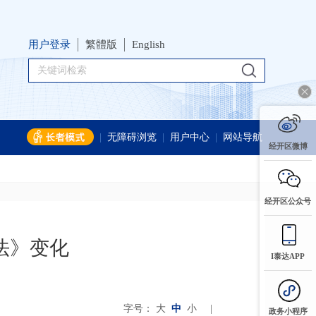
用户登录
繁體版
English
|
无障碍浏览
|
用户中心
|
网站导航
经开区微博
经开区公众号
法》变化
I泰达APP
字号：
大
中
小
|
政务小程序