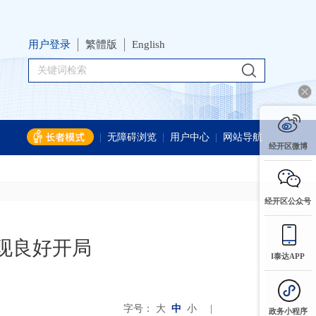
用户登录
繁體版
English
|
无障碍浏览
|
用户中心
|
网站导航
经开区微博
经开区公众号
现良好开局
I泰达APP
字号：
大
中
小
|
政务小程序