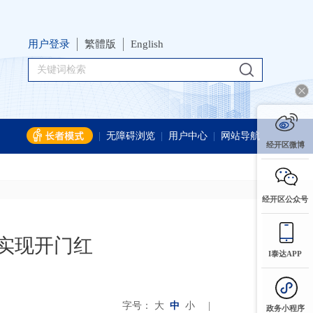
用户登录
繁體版
English
|
无障碍浏览
|
用户中心
|
网站导航
经开区微博
经开区公众号
度实现开门红
I泰达APP
字号：
大
中
小
|
政务小程序