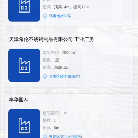
层高
顶高14m、檐高12m
环泰南街89号
天津希伦不锈钢制品有限公司 工业厂房
建筑面积
20000㎡
层数
-层
层高
局部12m
开发区睦宁路160号
丰华园2#
建筑面积
-㎡
层数
1
层高
8m
开发区第九大街80号