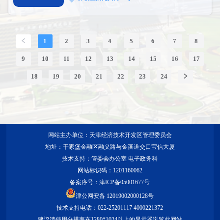
1
2
3
4
5
6
7
8
9
10
11
12
13
14
15
16
17
18
19
20
21
22
23
24
网站主办单位：天津经济技术开发区管理委员会
地址：于家堡金融区融义路与金滨道交口宝信大厦
技术支持：管委会办公室 电子政务科
网站标识码：1201160062
备案序号：
津ICP备05001677号
津公网安备 12019002000128号
技术支持电话：022-25201117 4000221372
建议请使用分辨率在1280*1024以上的显示器浏览此网站