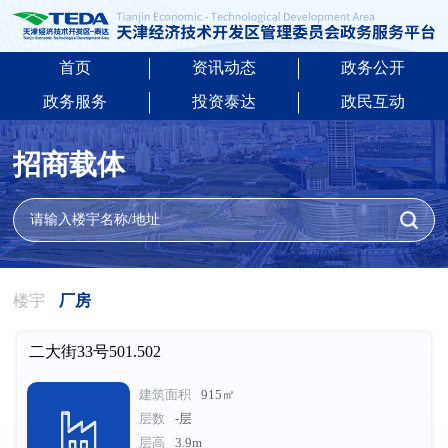
首页
资讯动态
政务公开
政务服务
投资泰达
政民互动
招商载体
请输入楼宇名称/地址
楼宇
厂房
二大街33号501.502
建筑面积
915㎡
层数
-层
层高
3.9m