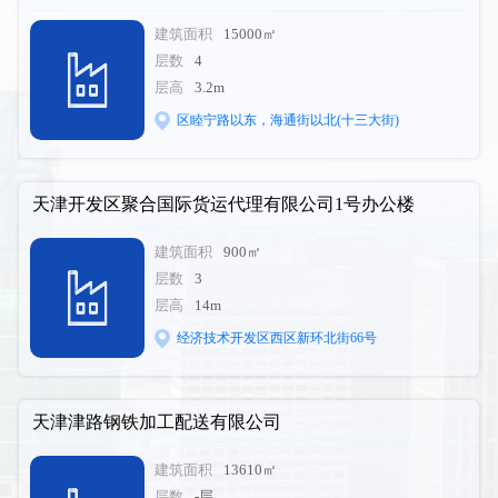
建筑面积
15000㎡
层数
4
层高
3.2m
区睦宁路以东，海通街以北(十三大街)
天津开发区聚合国际货运代理有限公司1号办公楼
建筑面积
900㎡
层数
3
层高
14m
经济技术开发区西区新环北街66号
天津津路钢铁加工配送有限公司
建筑面积
13610㎡
层数
-层