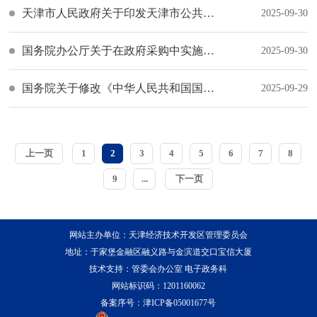
天津市人民政府关于印发天津市公共租赁住房管理办法的通知
2025-09-30
国务院办公厅关于在政府采购中实施本国产品标准及相关政策的通知
2025-09-30
国务院关于修改《中华人民共和国国际海运条例》的决定
2025-09-29
上一页
1
2
3
4
5
6
7
8
9
...
下一页
网站主办单位：天津经济技术开发区管理委员会
地址：于家堡金融区融义路与金滨道交口宝信大厦
技术支持：管委会办公室 电子政务科
网站标识码：1201160062
备案序号：
津ICP备05001677号