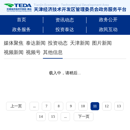
首页
政务公开
资讯动态
政务服务
投资泰达
政民互动
媒体聚焦
泰达新闻
投资动态
天津新闻
图片新闻
视频新闻
视频号
其他信息
载入中，请稍后...
上一页
...
7
8
9
10
11
12
13
14
15
...
下一页