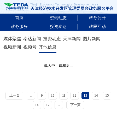
首页
政务公开
资讯动态
政务服务
投资泰达
政民互动
媒体聚焦
泰达新闻
投资动态
天津新闻
图片新闻
视频新闻
视频号
其他信息
载入中，请稍后...
上一页
...
9
10
11
12
13
14
15
16
17
...
下一页