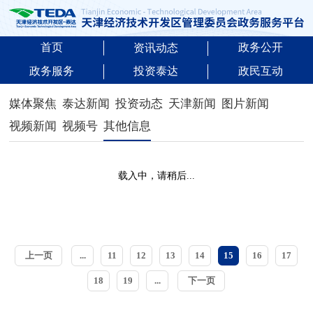
首页
政务公开
资讯动态
政务服务
投资泰达
政民互动
媒体聚焦
泰达新闻
投资动态
天津新闻
图片新闻
视频新闻
视频号
其他信息
载入中，请稍后...
上一页
...
11
12
13
14
15
16
17
18
19
...
下一页