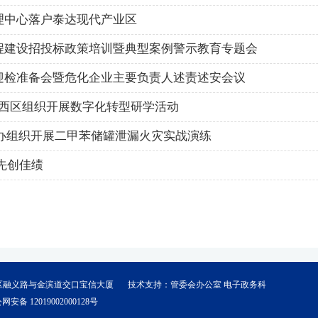
理中心落户泰达现代产业区
程建设招投标政策培训暨典型案例警示教育专题会
迎检准备会暨危化企业主要负责人述责述安会议
区西区组织开展数字化转型研学活动
急办组织开展二甲苯储罐泄漏火灾实战演练
先创佳绩
区融义路与金滨道交口宝信大厦
技术支持：管委会办公室 电子政务科
网安备 12019002000128号