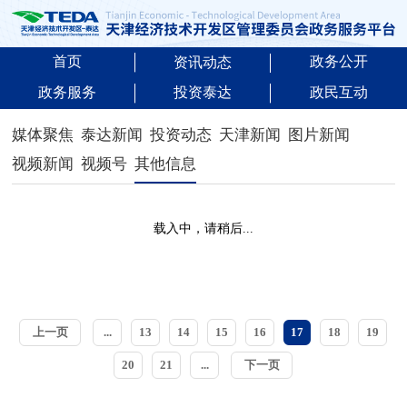
首页
政务公开
资讯动态
政务服务
投资泰达
政民互动
媒体聚焦
泰达新闻
投资动态
天津新闻
图片新闻
视频新闻
视频号
其他信息
载入中，请稍后...
上一页
...
13
14
15
16
17
18
19
20
21
...
下一页